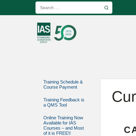
Training Schedule &
Course Payment
Cur
Training Feedback is
a QMS Tool
Online Training Now
Available for IAS
C
Courses – and Most
of it is FREE!!