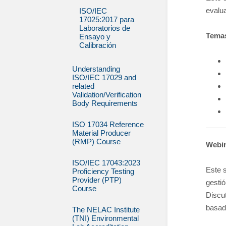
evalua
ISO/IEC
17025:2017 para
Laboratorios de
Tema
Ensayo y
Calibración
Understanding
ISO/IEC 17029 and
related
Validation/Verification
Body Requirements
ISO 17034 Reference
Material Producer
(RMP) Course
Webin
ISO/IEC 17043:2023
Este 
Proficiency Testing
Provider (PTP)
gestió
Course
Discut
basad
The NELAC Institute
(TNI) Environmental