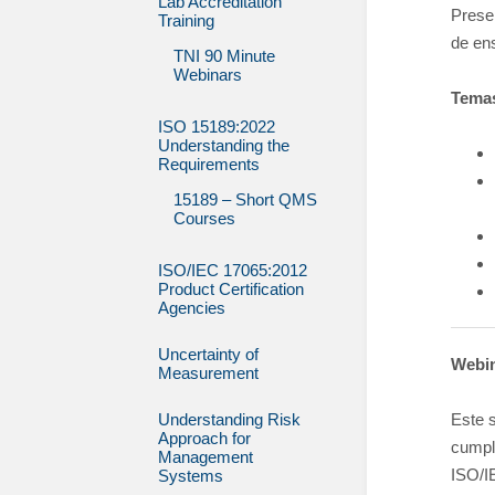
Lab Accreditation
Presen
Training
de ens
TNI 90 Minute
Webinars
Tema
ISO 15189:2022
Understanding the
Requirements
15189 – Short QMS
Courses
ISO/IEC 17065:2012
Product Certification
Agencies
Uncertainty of
Webin
Measurement
Understanding Risk
Este 
Approach for
cumpl
Management
ISO/IE
Systems