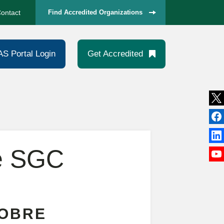
ontact
Find Accredited Organizations
AS Portal Login
Get Accredited
de SGC
SOBRE