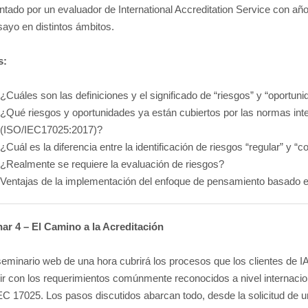
tado por un evaluador de International Accreditation Service con año
ayo en distintos ámbitos.
s:
¿Cuáles son las definiciones y el significado de “riesgos” y “oportun
¿Qué riesgos y oportunidades ya están cubiertos por las normas int
(ISO/IEC17025:2017)?
¿Cuál es la diferencia entre la identificación de riesgos “regular” y “c
¿Realmente se requiere la evaluación de riesgos?
Ventajas de la implementación del enfoque de pensamiento basado e
ar 4 – El Camino a la Acreditación
seminario web de una hora cubrirá los procesos que los clientes de 
ir con los requerimientos comúnmente reconocidos a nivel internacio
C 17025. Los pasos discutidos abarcan todo, desde la solicitud de u