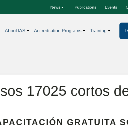
Publications
Events
C
News
I
About IAS
Accreditation Programs
Training
sos 17025 cortos 
APACITACIÓN GRATUITA 