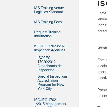
IS
IAS Training Venue
Logistics Standard
Estos
labora
IAS Training Fees
(https
person
Request Training
Information
ISO/IEC 17020:2026
Webin
Inspection Agencies
ISO/IEC
Este s
17020:2012
Organismos de
a cabo
Inspección
oport
Special Inspections
efecti
Accreditation
Program for New
York City
Presen
de ens
ISO/IEC 17021-
1:2015 Management