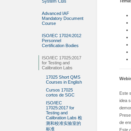
Tema
System CBs
Advanced IAF
Mandatory Document
Course
ISO/IEC 17024:2012
Personnel
Certification Bodies
ISO/IEC 17025:2017
for Testing and
Calibration Labs
17025 Short QMS
Webin
Courses in English
Cursos 17025
Este 
cortos de SGC
idea s
ISO/IEC
17025:2017 for
demost
Testing and
Presen
Calibration Labs 检
de ens
测和校准实验室的
标准
Este c