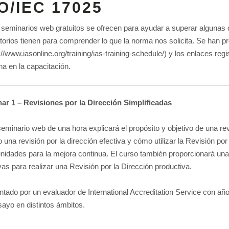
O/IEC 17025
 seminarios web gratuitos se ofrecen para ayudar a superar algunas 
torios tienen para comprender lo que la norma nos solicita. Se han 
://www.iasonline.org/training/ias-training-schedule/) y los enlaces re
a en la capacitación.
ar 1 – Revisiones por la Dirección Simplificadas
eminario web de una hora explicará el propósito y objetivo de una rev
 una revisión por la dirección efectiva y cómo utilizar la Revisión por 
unidades para la mejora continua. El curso también proporcionará una
vas para realizar una Revisión por la Dirección productiva.
tado por un evaluador de International Accreditation Service con año
ayo en distintos ámbitos.